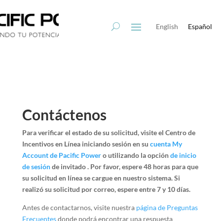
Saltar
Saltar
al
a
English
Español
contenido
la
navegación
Contáctenos
Para verificar el estado de su solicitud, visite el Centro de
Incentivos en Línea iniciando sesión en su
cuenta My
Account de Pacific Power
o utilizando la opción
de inicio
de sesión
de invitado
. Por favor, espere 48 horas para que
su solicitud en línea se cargue en nuestro sistema. Si
realizó su solicitud por correo, espere entre 7 y 10 días.
Antes de contactarnos, visite nuestra
página de Preguntas
Frecuentes
donde podrá encontrar una respuesta